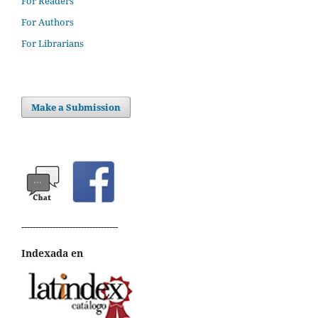
For Readers
For Authors
For Librarians
Make a Submission
----------------------------------
Indexada en