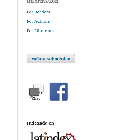
Information
For Readers
For Authors
For Librarians
Make a Submission
----------------------------------
Indexada en