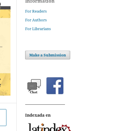
Information
For Readers
For Authors
For Librarians
Make a Submission
----------------------------------
Indexada en