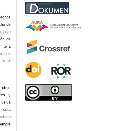
rechos
cho de
rabajo
ión de
mite a
re que
y a la
 otros
ntes y
clusiva
en esta
sitorio
siempre