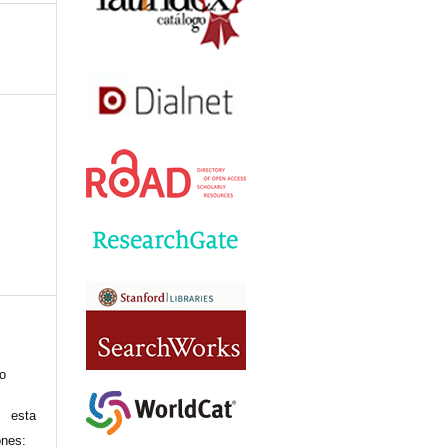
to
 esta
ones: