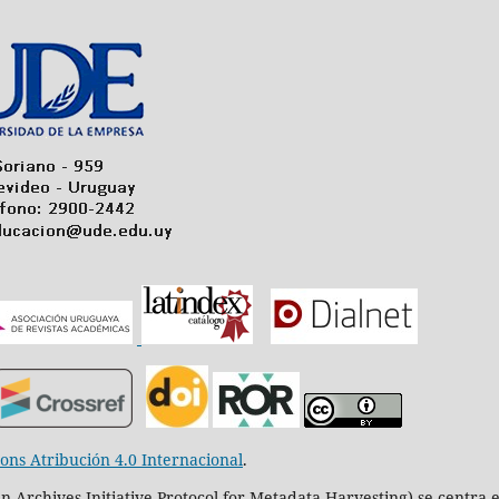
ns Atribución 4.0 Internacional
.
 Archives Initiative Protocol for Metadata Harvesting) se centra 