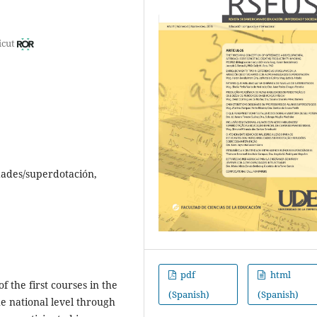
icut
dades/superdotación,
pdf
html
 the first courses in the
(Spanish)
(Spanish)
he national level through