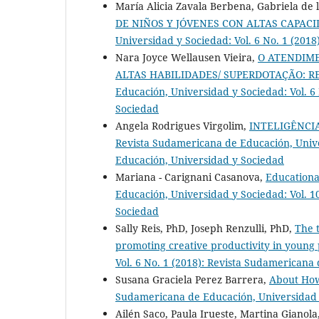
María Alicia Zavala Berbena, Gabriela de 
DE NIÑOS Y JÓVENES CON ALTAS CAPAC
Universidad y Sociedad: Vol. 6 No. 1 (201
Nara Joyce Wellausen Vieira,
O ATENDIM
ALTAS HABILIDADES/ SUPERDOTAÇÃO: 
Educación, Universidad y Sociedad: Vol. 6
Sociedad
Angela Rodrigues Virgolim,
INTELIGÊNCI
Revista Sudamericana de Educación, Unive
Educación, Universidad y Sociedad
Mariana - Carignani Casanova,
Educational
Educación, Universidad y Sociedad: Vol. 1
Sociedad
Sally Reis, PhD, Joseph Renzulli, PhD,
The 
promoting creative productivity in young
Vol. 6 No. 1 (2018): Revista Sudamericana
Susana Graciela Perez Barrera,
About How
Sudamericana de Educación, Universidad y 
Ailén Saco, Paula Irueste, Martina Gianol