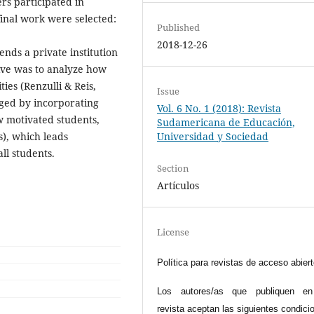
rs participated in
final work were selected:
Published
2018-12-26
ends a private institution
tive was to analyze how
ies (Renzulli & Reis,
Issue
nged by incorporating
Vol. 6 No. 1 (2018): Revista
w motivated students,
Sudamericana de Educación,
), which leads
Universidad y Sociedad
ll students.
Section
Artículos
License
Política para revistas de acceso abier
Los autores/as que publiquen en
revista aceptan las siguientes condici