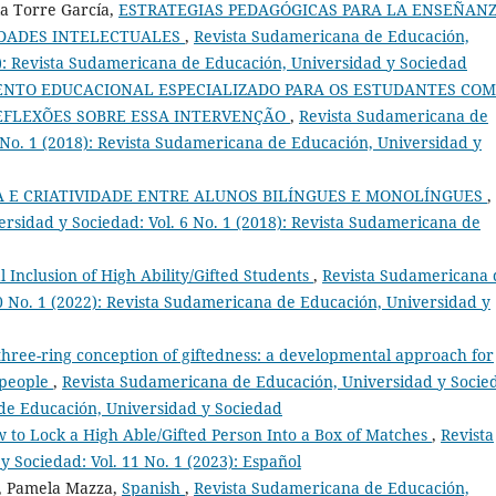
la Torre García,
ESTRATEGIAS PEDAGÓGICAS PARA LA ENSEÑAN
IDADES INTELECTUALES
,
Revista Sudamericana de Educación,
8): Revista Sudamericana de Educación, Universidad y Sociedad
ENTO EDUCACIONAL ESPECIALIZADO PARA OS ESTUDANTES COM
REFLEXÕES SOBRE ESSA INTERVENÇÃO
,
Revista Sudamericana de
 No. 1 (2018): Revista Sudamericana de Educación, Universidad y
A E CRIATIVIDADE ENTRE ALUNOS BILÍNGUES E MONOLÍNGUES
,
rsidad y Sociedad: Vol. 6 No. 1 (2018): Revista Sudamericana de
 Inclusion of High Ability/Gifted Students
,
Revista Sudamericana 
0 No. 1 (2022): Revista Sudamericana de Educación, Universidad y
three-ring conception of giftedness: a developmental approach for
 people
,
Revista Sudamericana de Educación, Universidad y Socie
 de Educación, Universidad y Sociedad
 to Lock a High Able/Gifted Person Into a Box of Matches
,
Revista
Sociedad: Vol. 11 No. 1 (2023): Español
a, Pamela Mazza,
Spanish
,
Revista Sudamericana de Educación,