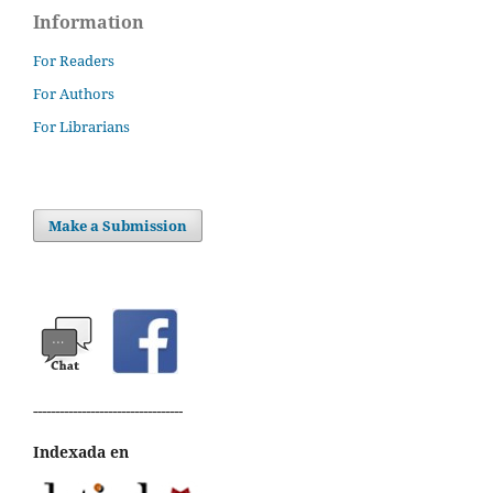
Information
For Readers
For Authors
For Librarians
Make a Submission
----------------------------------
Indexada en