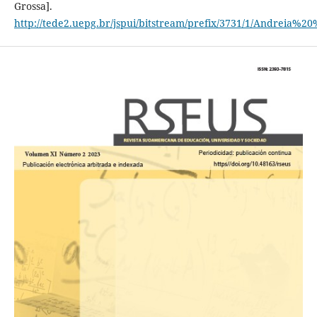
Grossa].
http://tede2.uepg.br/jspui/bitstream/prefix/3731/1/Andreia%