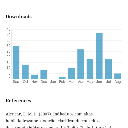
Downloads
References
Alencar, E. M. L. (2007). Indivíduos com altas
habilidades/superdotação: clarificando conceitos,
desfazendo idéias errôneas. In: Fleith, D. de S. (org.), A