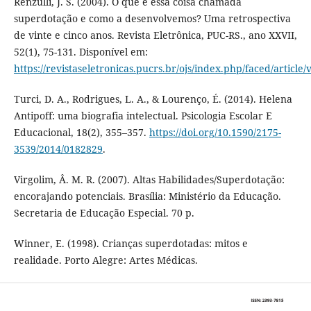
Renzulli, J. S. (2004). O que é essa coisa chamada
superdotação e como a desenvolvemos? Uma retrospectiva
de vinte e cinco anos. Revista Eletrônica, PUC-RS., ano XXVII,
52(1), 75-131. Disponível em:
https://revistaseletronicas.pucrs.br/ojs/index.php/faced/article
Turci, D. A., Rodrigues, L. A., & Lourenço, É. (2014). Helena
Antipoff: uma biografia intelectual. Psicologia Escolar E
Educacional, 18(2), 355–357.
https://doi.org/10.1590/2175-
3539/2014/0182829
.
Virgolim, Â. M. R. (2007). Altas Habilidades/Superdotação:
encorajando potenciais. Brasília: Ministério da Educação.
Secretaria de Educação Especial. 70 p.
Winner, E. (1998). Crianças superdotadas: mitos e
realidade. Porto Alegre: Artes Médicas.