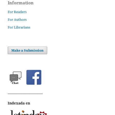
Information
For Readers
For Authors
For Librarians
Make a Submission
----------------------------------
Indexada en