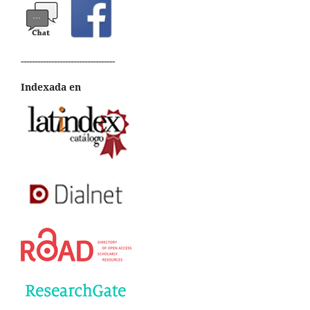
----------------------------------
Indexada en