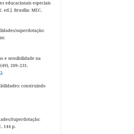
s educacionais especiais
. ed.]. Brasília: MEC,
bilidades/superdotação:
em:
ão e sensibilidade na
(49), 209–231.
13
.
abilidades: construindo
lidades/Superdotação:
. 144 p.