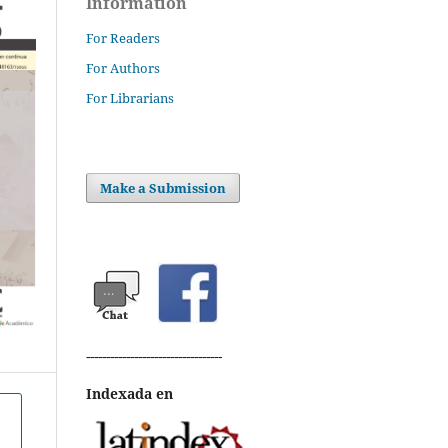
Information
For Readers
For Authors
For Librarians
Make a Submission
----------------------------------
Indexada en