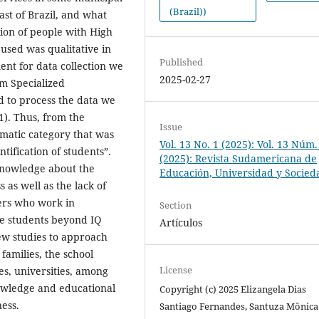
(Brazil))
east of Brazil, and what
tion of people with High
 used was qualitative in
Published
ment for data collection we
2025-02-27
om Specialized
d to process the data we
1). Thus, from the
Issue
ematic category that was
Vol. 13 No. 1 (2025): Vol. 13 Núm.
tification of students”.
(2025): Revista Sudamericana de
 knowledge about the
Educación, Universidad y Socied
 as well as the lack of
ers who work in
Section
se students beyond IQ
Artículos
ew studies to approach
 families, the school
License
s, universities, among
nowledge and educational
Copyright (c) 2025 Elizangela Dias
ness.
Santiago Fernandes, Santuza Mônica