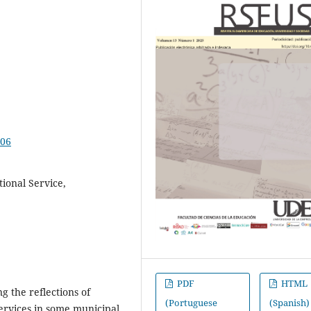
106
tional Service,
PDF
HTML
g the reflections of
(Portuguese
(Spanish)
ervices in some municipal