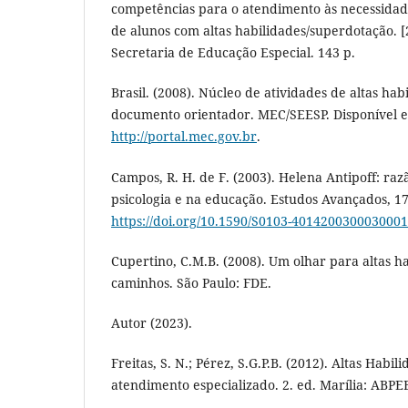
competências para o atendimento às necessidade
de alunos com altas habilidades/superdotação. [2
Secretaria de Educação Especial. 143 p.
Brasil. (2008). Núcleo de atividades de altas ha
documento orientador. MEC/SEESP. Disponível 
http://portal.mec.gov.br
.
Campos, R. H. de F. (2003). Helena Antipoff: raz
psicologia e na educação. Estudos Avançados, 17
https://doi.org/10.1590/S0103-401420030003000
Cupertino, C.M.B. (2008). Um olhar para altas h
caminhos. São Paulo: FDE.
Autor (2023).
Freitas, S. N.; Pérez, S.G.P.B. (2012). Altas Habi
atendimento especializado. 2. ed. Marília: ABPEE