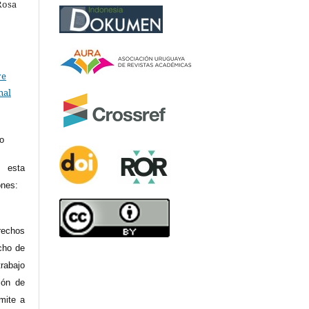
Rosa
ve
nal
to
 esta
ones:
rechos
cho de
rabajo
ión de
mite a