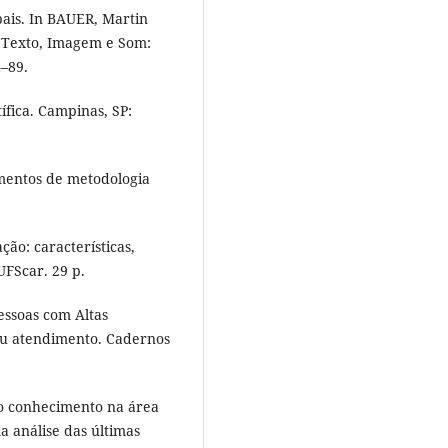
upais. In BAUER, Martin
 Texto, Imagem e Som:
4–89.
tífica. Campinas, SP:
amentos de metodologia
ção: características,
UFScar. 29 p.
Pessoas com Altas
seu atendimento. Cadernos
o do conhecimento na área
a análise das últimas