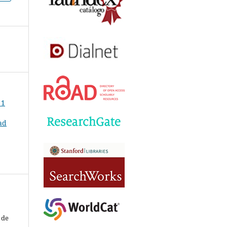
 1
ad
 de