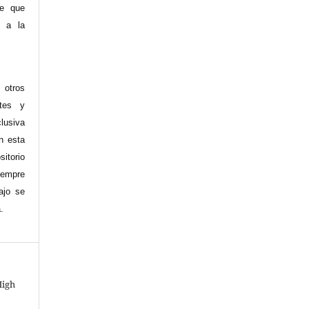
re que
y a la
 otros
ntes y
clusiva
en esta
sitorio
siempre
ajo se
.
High