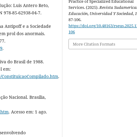
Practice of Specialized Educational
dução: Luis Antero Reto,
Services. (2025).
Revista Sudamerica
BN 978-85-62938-04-7.
Educación, Universidad Y Sociedad
,
87-106.
https://doi.org/10.48163/rseus.2025.1
ena Antipoff e a Sociedade
106
a em prol dos anormais.
77.
More Citation Formats
09
.
iva do Brasil de 1988.
el em:
ao/ConstituicaoCompilado.htm
.
ação Nacional. Brasília,
4.htm
. Acesso em: 1 ago.
desenvolvendo