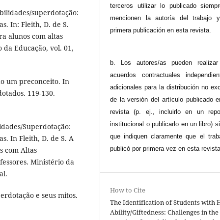
terceros utilizar lo publicado siemp
abilidades/superdotação:
mencionen la autoría del trabajo 
. In: Fleith, D. de S.
primera publicación en esta revista.
ra alunos com altas
o da Educação, vol. 01,
b. Los autores/as pueden realizar
acuerdos contractuales independie
do um preconceito. In
adicionales para la distribución no ex
dotados. 119-130.
de la versión del artículo publicado 
revista (p. ej., incluirlo en un repo
institucional o publicarlo en un libro) 
ilidades/Superdotação:
que indiquen claramente que el trab
s. In Fleith, D. de S. A
publicó por primera vez en esta revista
s com Altas
fessores. Ministério da
al.
How to Cite
perdotação e seus mitos.
The Identification of Students with 
Ability/Giftedness: Challenges in the