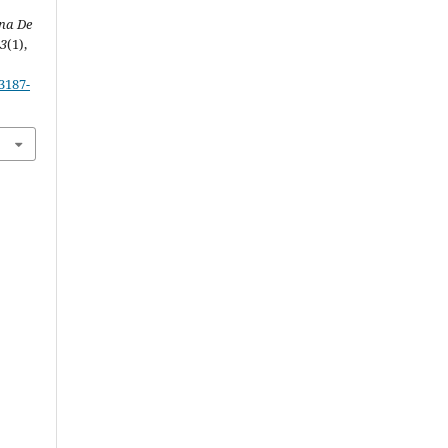
na De
13
(1),
3187-