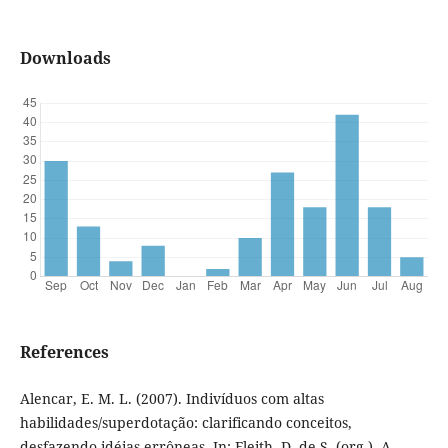
Downloads
References
Alencar, E. M. L. (2007). Indivíduos com altas
habilidades/superdotação: clarificando conceitos,
desfazendo idéias errôneas. In: Fleith, D. de S. (org.), A