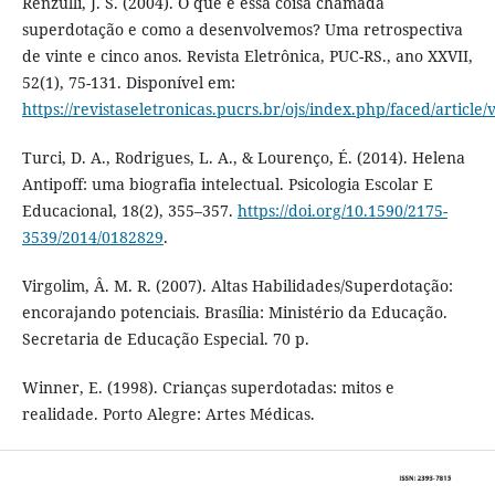
Renzulli, J. S. (2004). O que é essa coisa chamada
superdotação e como a desenvolvemos? Uma retrospectiva
de vinte e cinco anos. Revista Eletrônica, PUC-RS., ano XXVII,
52(1), 75-131. Disponível em:
https://revistaseletronicas.pucrs.br/ojs/index.php/faced/article
Turci, D. A., Rodrigues, L. A., & Lourenço, É. (2014). Helena
Antipoff: uma biografia intelectual. Psicologia Escolar E
Educacional, 18(2), 355–357.
https://doi.org/10.1590/2175-
3539/2014/0182829
.
Virgolim, Â. M. R. (2007). Altas Habilidades/Superdotação:
encorajando potenciais. Brasília: Ministério da Educação.
Secretaria de Educação Especial. 70 p.
Winner, E. (1998). Crianças superdotadas: mitos e
realidade. Porto Alegre: Artes Médicas.