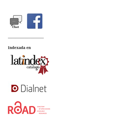
----------------------------------
Indexada en