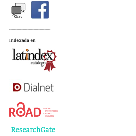
----------------------------------
Indexada en