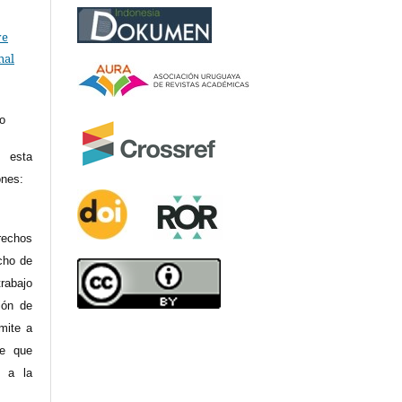
ve
nal
to
 esta
ones:
rechos
cho de
rabajo
ión de
mite a
re que
y a la