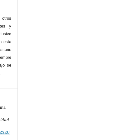
 otros
ntes y
clusiva
en esta
sitorio
siempre
ajo se
.
una
sidad
/RSEU