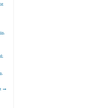
he
ón,
d:
n,
t