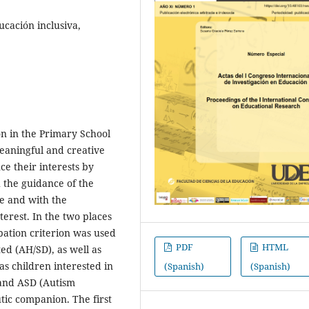
cación inclusiva,
on in the Primary School
eaningful and creative
ce their interests by
h the guidance of the
te and with the
nterest. In the two places
pation criterion was used
PDF
HTML
ted (AH/SD), as well as
 as children interested in
(Spanish)
(Spanish)
 and ASD (Autism
ic companion. The first