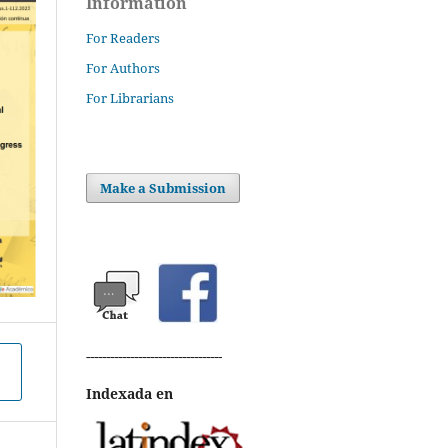
Information
For Readers
For Authors
For Librarians
Make a Submission
----------------------------------
Indexada en