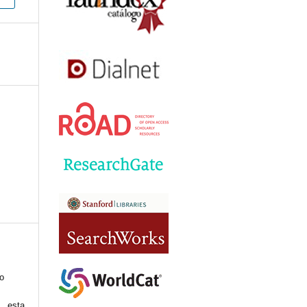
to
 esta