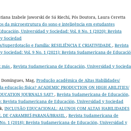
iana Izabele Jaworski de Sá Riechi, Pós Doutora, Laura Ceretta
s da microestrutura do sono e inteligência em estudantes
ucación, Universidad y Sociedad: Vol. 8 No. 1 (2020): Revista
 y Sociedad
es/Superdotação e Família: RESILIÊNCIA E CRIATIVIDADE
,
Revista
 Sociedad: Vol. 9 No. 1 (2021): Revista Sudamericana de Educació
z más
,
Revista Sudamericana de Educación, Universidad y Socieda
zi Domingues, Mag,
Produção acadêmica de Altas Habilidades/
s da educação física? ACADEMIC PRODUCTION ON HIGH ABILITIES/
EDUCATION JOURNALS SAY?
,
Revista Sudamericana de Educación,
8): Revista Sudamericana de Educación, Universidad y Sociedad
sk,
INCLUSÃO EDUCACIONAL: ALUNOS COM ALTAS HABILIDADES
L DE CARAMBEÍ-PARANÁ/BRASIL
,
Revista Sudamericana de
 No. 1 (2018): Revista Sudamericana de Educación, Universidad y