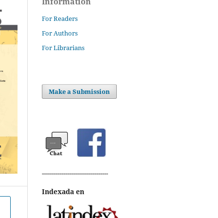
Information
For Readers
For Authors
For Librarians
Make a Submission
----------------------------------
Indexada en