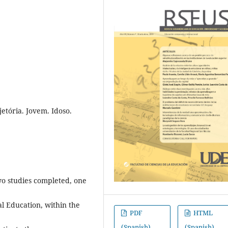
etória. Jovem. Idoso.
wo studies completed, one
ial Education, within the
PDF
HTML
(Spanish)
(Spanish)