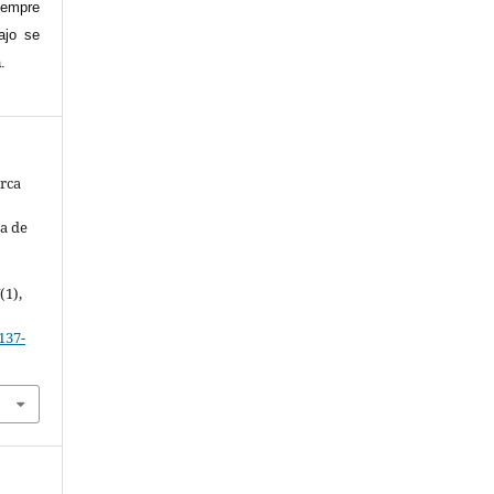
siempre
ajo se
.
erca
:
ia de
7
(1),
137-