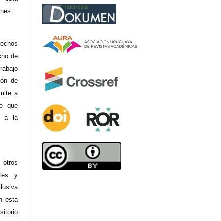
ones:
rechos
cho de
rabajo
ión de
mite a
re que
y a la
 otros
ntes y
clusiva
en esta
sitorio