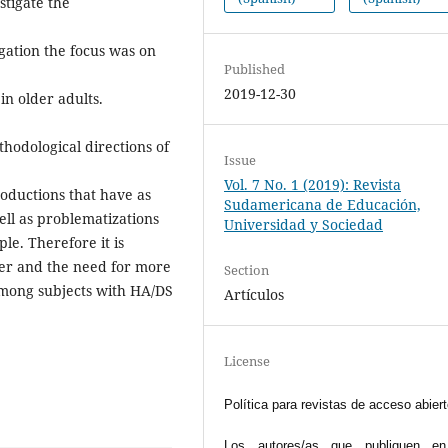
stigate the
igation the focus was on
Published
2019-12-30
in older adults.
hodological directions of
Issue
Vol. 7 No. 1 (2019): Revista
roductions that have as
Sudamericana de Educación,
ell as problematizations
Universidad y Sociedad
le. Therefore it is
her and the need for more
Section
among subjects with HA/DS
Artículos
License
Política para revistas de acceso abier
Los autores/as que publiquen en