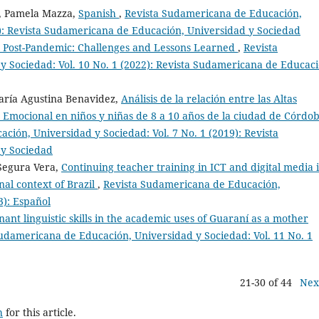
a, Pamela Mazza,
Spanish
,
Revista Sudamericana de Educación,
0): Revista Sudamericana de Educación, Universidad y Sociedad
 Post-Pandemic: Challenges and Lessons Learned
,
Revista
 Sociedad: Vol. 10 No. 1 (2022): Revista Sudamericana de Educaci
María Agustina Benavidez,
Análisis de la relación entre las Altas
a Emocional en niños y niñas de 8 a 10 años de la ciudad de Córdob
ión, Universidad y Sociedad: Vol. 7 No. 1 (2019): Revista
 y Sociedad
 Segura Vera,
Continuing teacher training in ICT and digital media 
nal context of Brazil
,
Revista Sudamericana de Educación,
3): Español
ant linguistic skills in the academic uses of Guaraní as a mother
udamericana de Educación, Universidad y Sociedad: Vol. 11 No. 1
21-30 of 44
Nex
h
for this article.