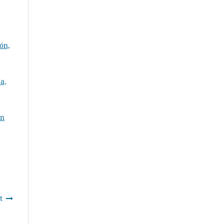
ón,
a,
in
t