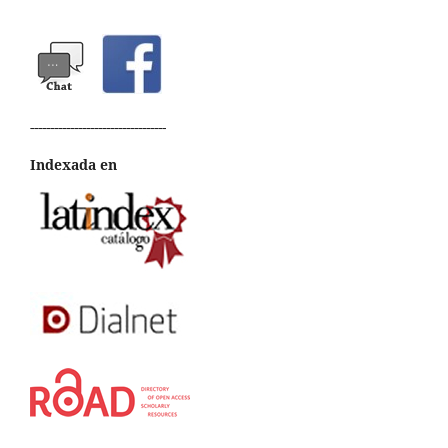
----------------------------------
Indexada en