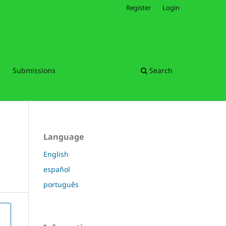
Register
Login
Submissions
Search
Language
English
español
português