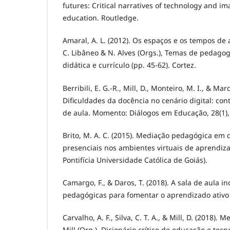
futures: Critical narratives of technology and im
education. Routledge.
Amaral, A. L. (2012). Os espaços e os tempos de a
C. Libâneo & N. Alves (Orgs.), Temas de pedagog
didática e currículo (pp. 45-62). Cortez.
Berribili, E. G.-R., Mill, D., Monteiro, M. I., & Marc
Dificuldades da docência no cenário digital: con
de aula. Momento: Diálogos em Educação, 28(1),
Brito, M. A. C. (2015). Mediação pedagógica em d
presenciais nos ambientes virtuais de aprendiz
Pontifícia Universidade Católica de Goiás).
Camargo, F., & Daros, T. (2018). A sala de aula i
pedagógicas para fomentar o aprendizado ativo 
Carvalho, A. F., Silva, C. T. A., & Mill, D. (2018). 
Mill (Org.), Dicionário crítico de educação e tec