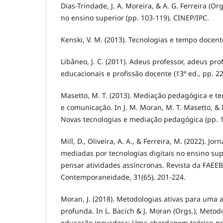
Dias-Trindade, J. A. Moreira, & A. G. Ferreira (Or
no ensino superior (pp. 103-119). CINEP/IPC.
Kenski, V. M. (2013). Tecnologias e tempo docente
Libâneo, J. C. (2011). Adeus professor, adeus pr
educacionais e profissão docente (13ª ed., pp. 22
Masetto, M. T. (2013). Mediação pedagógica e t
e comunicação. In J. M. Moran, M. T. Masetto, & 
Novas tecnologias e mediação pedagógica (pp. 1
Mill, D., Oliveira, A. A., & Ferreira, M. (2022). Jo
mediadas por tecnologias digitais no ensino sup
pensar atividades assíncronas. Revista da FAEE
Contemporaneidade, 31(65), 201-224.
Moran, J. (2018). Metodologias ativas para uma
profunda. In L. Bacich & J. Moran (Orgs.), Metod
educação inovadora: Uma abordagem teórico-prát