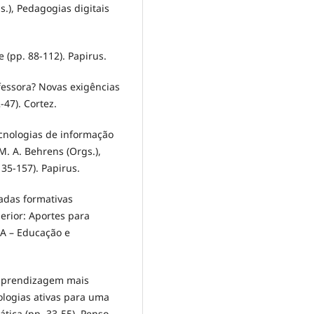
gs.), Pedagogias digitais
 (pp. 88-112). Papirus.
ofessora? Novas exigências
-47). Cortez.
ecnologias de informação
M. A. Behrens (Orgs.),
35-157). Papirus.
rnadas formativas
erior: Aportes para
BA – Educação e
 aprendizagem mais
ologias ativas para uma
ica (pp. 33-55). Penso.