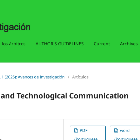
 los árbitros
AUTHOR'S GUIDELINES
Current
Archives
. 1 (2025): Avances de Investigación
/
Artículos
l and Technological Communication
PDF
word
(Portuguese
(Portuguese