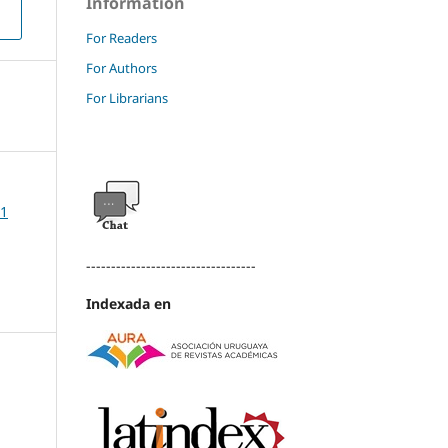
Information
For Readers
For Authors
For Librarians
 1
----------------------------------
Indexada en