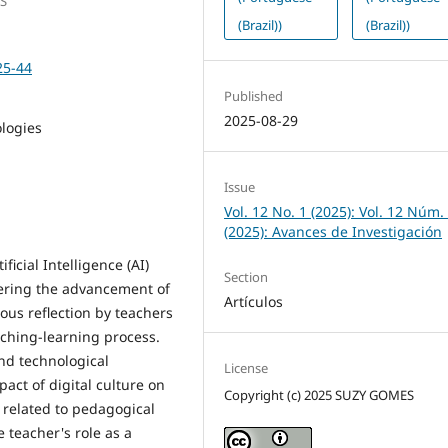
S
(Brazil))
(Brazil))
25-44
Published
2025-08-29
ologies
Issue
Vol. 12 No. 1 (2025): Vol. 12 Núm.
(2025): Avances de Investigación
ficial Intelligence (AI)
Section
dering the advancement of
Artículos
ous reflection by teachers
eaching-learning process.
and technological
License
act of digital culture on
Copyright (c) 2025 SUZY GOMES
 related to pedagogical
 teacher's role as a