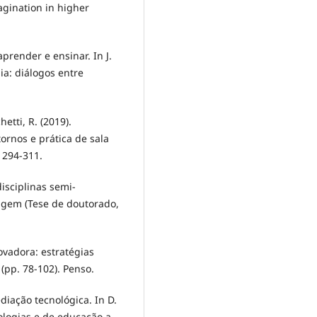
agination in higher
prender e ensinar. In J.
ia: diálogos entre
hetti, R. (2019).
tornos e prática de sala
 294-311.
isciplinas semi-
agem (Tese de doutorado,
novadora: estratégias
(pp. 78-102). Penso.
Mediação tecnológica. In D.
nologias e de educação a