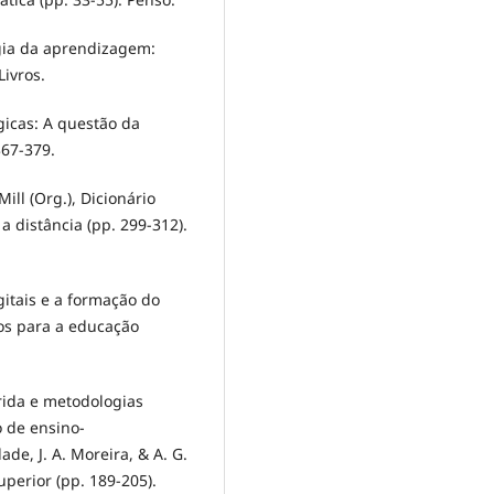
ologia da aprendizagem:
Livros.
ógicas: A questão da
367-379.
Mill (Org.), Dicionário
a distância (pp. 299-312).
igitais e a formação do
hos para a educação
brida e metodologias
 de ensino-
ade, J. A. Moreira, & A. G.
uperior (pp. 189-205).