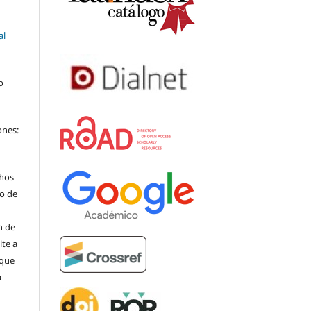
al
o
a
ones:
chos
ho de
n de
te a
 que
a