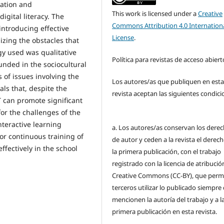
mation and
This work is licensed under a
Creative
gital literacy. The
Commons Attribution 4.0 Internation
introducing effective
License
.
izing the obstacles that
gy used was qualitative
Política para revistas de acceso abiert
unded in the sociocultural
 of issues involving the
Los autores/as que publiquen en est
als that, despite the
revista aceptan las siguientes condici
CT can promote significant
for the challenges of the
teractive learning
a. Los autores/as conservan los dere
or continuous training of
de autor y ceden a la revista el derec
ffectively in the school
la primera publicación, con el trabajo
registrado con la licencia de atribució
Creative Commons (CC-BY), que permi
terceros utilizar lo publicado siempre
mencionen la autoría del trabajo y a l
primera publicación en esta revista.