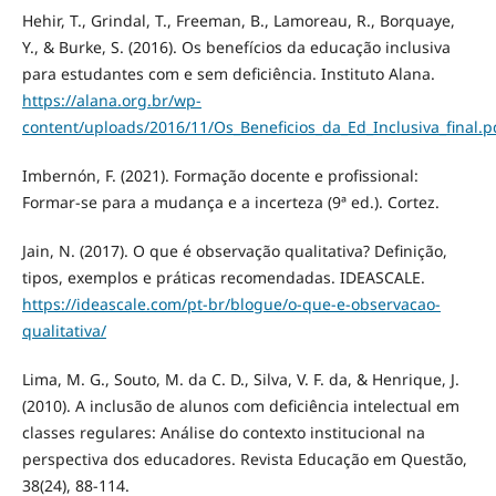
Hehir, T., Grindal, T., Freeman, B., Lamoreau, R., Borquaye,
Y., & Burke, S. (2016). Os benefícios da educação inclusiva
para estudantes com e sem deficiência. Instituto Alana.
https://alana.org.br/wp-
content/uploads/2016/11/Os_Beneficios_da_Ed_Inclusiva_final.p
Imbernón, F. (2021). Formação docente e profissional:
Formar-se para a mudança e a incerteza (9ª ed.). Cortez.
Jain, N. (2017). O que é observação qualitativa? Definição,
tipos, exemplos e práticas recomendadas. IDEASCALE.
https://ideascale.com/pt-br/blogue/o-que-e-observacao-
qualitativa/
Lima, M. G., Souto, M. da C. D., Silva, V. F. da, & Henrique, J.
(2010). A inclusão de alunos com deficiência intelectual em
classes regulares: Análise do contexto institucional na
perspectiva dos educadores. Revista Educação em Questão,
38(24), 88-114.