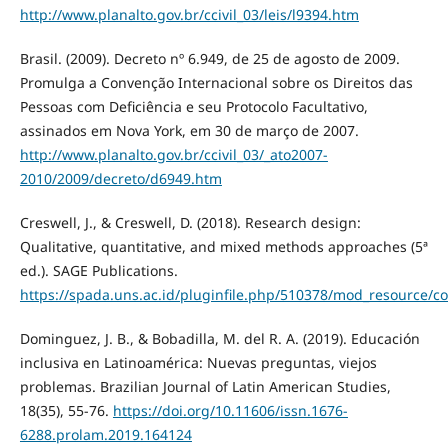
http://www.planalto.gov.br/ccivil_03/leis/l9394.htm
Brasil. (2009). Decreto nº 6.949, de 25 de agosto de 2009.
Promulga a Convenção Internacional sobre os Direitos das
Pessoas com Deficiência e seu Protocolo Facultativo,
assinados em Nova York, em 30 de março de 2007.
http://www.planalto.gov.br/ccivil_03/_ato2007-
2010/2009/decreto/d6949.htm
Creswell, J., & Creswell, D. (2018). Research design:
Qualitative, quantitative, and mixed methods approaches (5ª
ed.). SAGE Publications.
https://spada.uns.ac.id/pluginfile.php/510378/mod_resource/co
Dominguez, J. B., & Bobadilla, M. del R. A. (2019). Educación
inclusiva en Latinoamérica: Nuevas preguntas, viejos
problemas. Brazilian Journal of Latin American Studies,
18(35), 55-76.
https://doi.org/10.11606/issn.1676-
6288.prolam.2019.164124